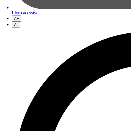
Livro acessível
A+
A-