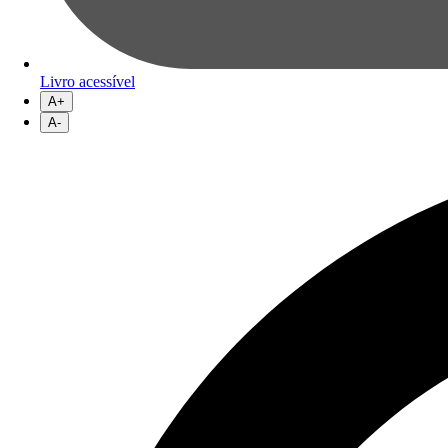
Livro acessível
A+
A-