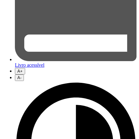
Livro acessível
A+
A-