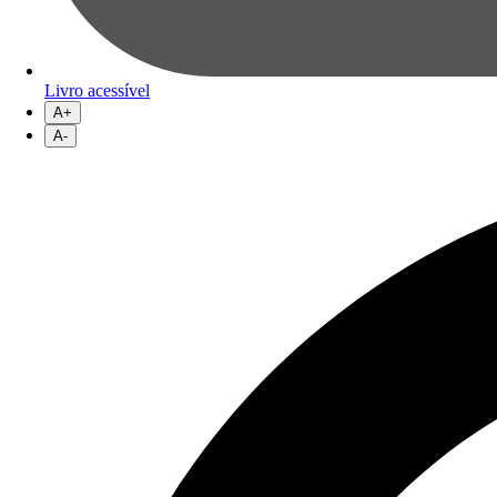
Livro acessível
A+
A-