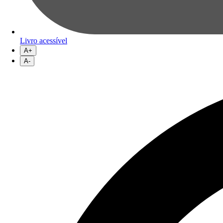
Livro acessível
A+
A-