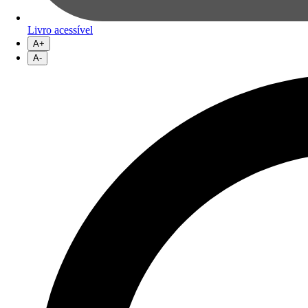
Livro acessível
A+
A-