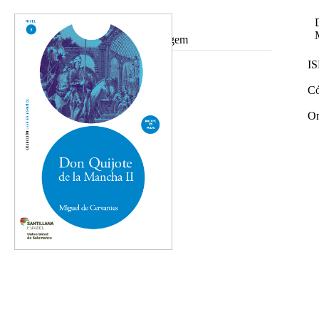
Ampliar imagem
I
Có
On