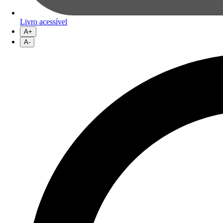
Livro acessível
A+
A-