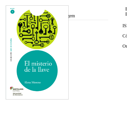
Ampliar imagem
I
Có
On