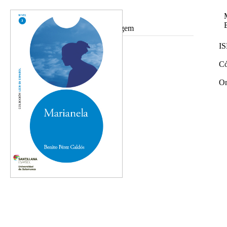
Ampliar imagem
I
Có
On