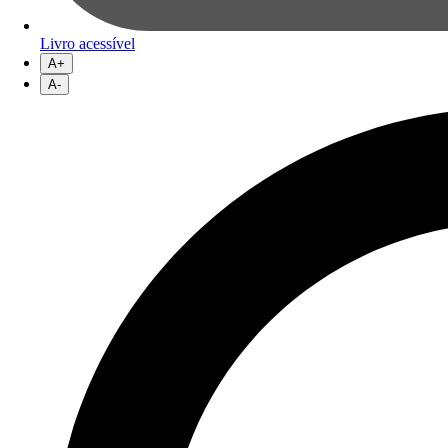
Livro acessível
A+
A-