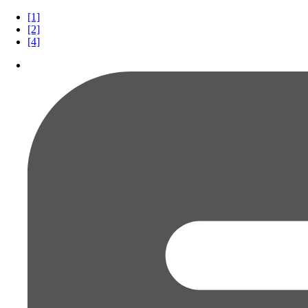
[1]
[2]
[4]