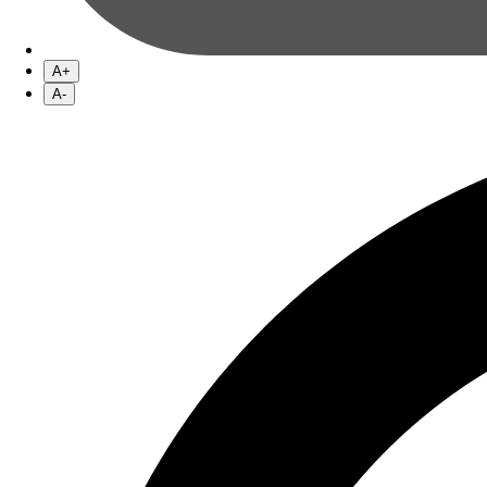
A+
A-