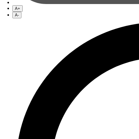
A+
A-