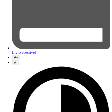
Livro acessível
A+
A-