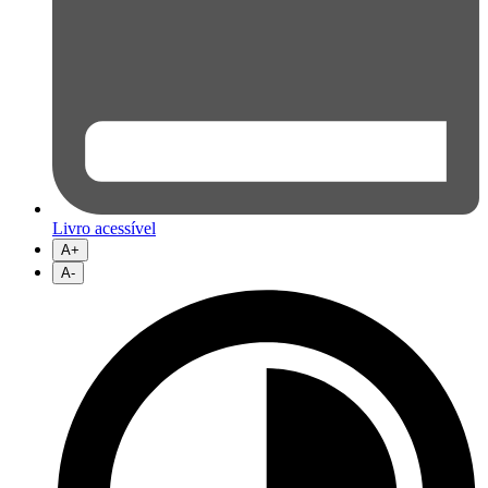
Livro acessível
A+
A-