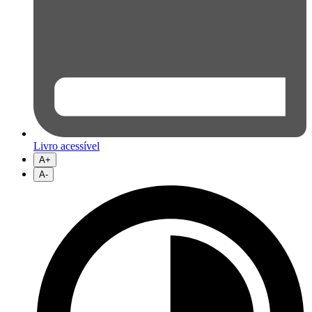
Livro acessível
A+
A-