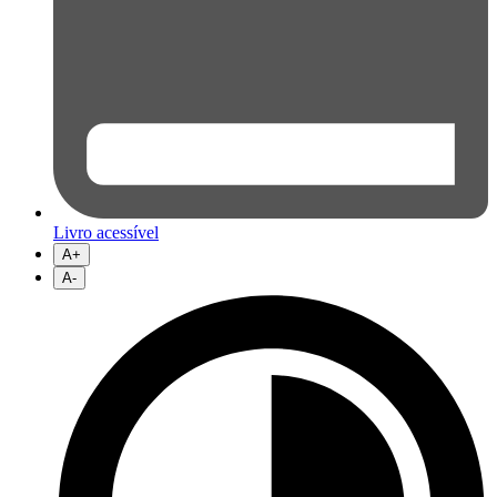
Livro acessível
A+
A-