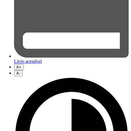
Livro acessível
A+
A-