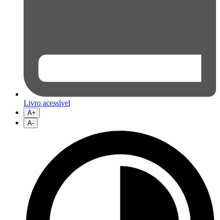
Livro acessível
A+
A-