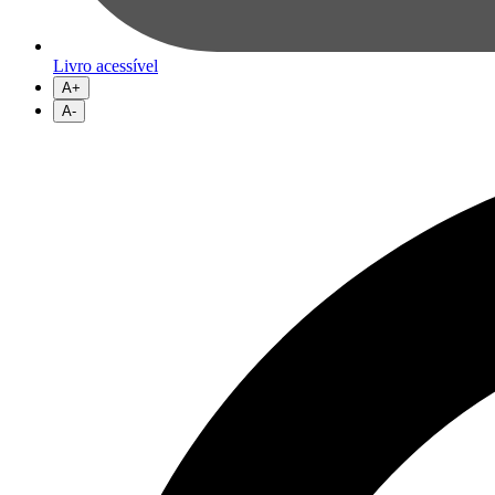
Livro acessível
A+
A-