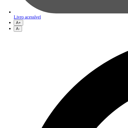
Livro acessível
A+
A-