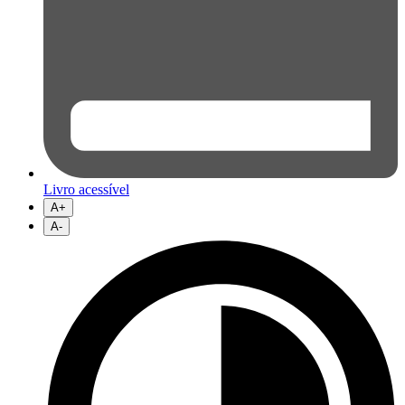
Livro acessível
A+
A-