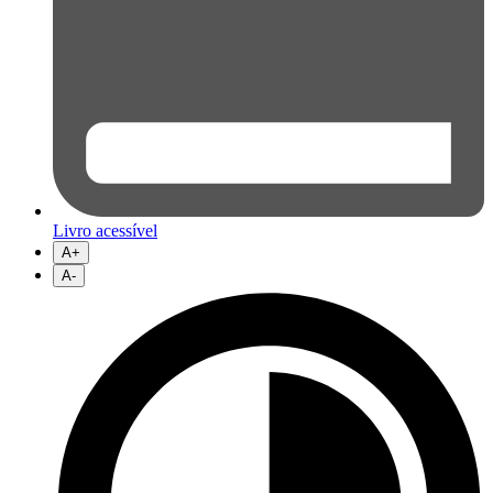
Livro acessível
A+
A-