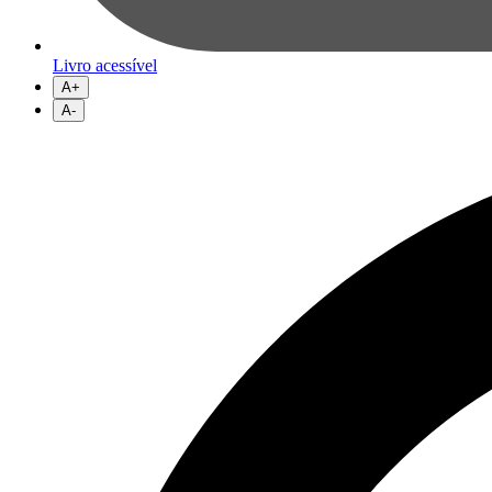
Livro acessível
A+
A-