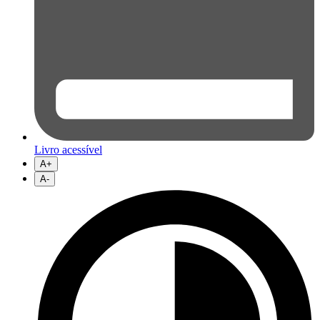
Livro acessível
A+
A-