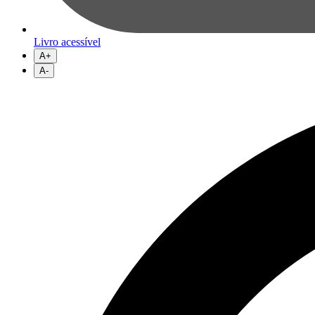
Livro acessível
A+
A-