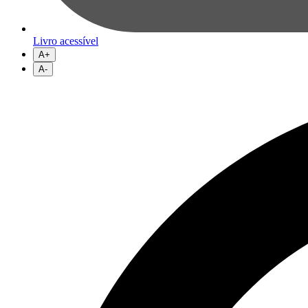
Livro acessível
A+
A-