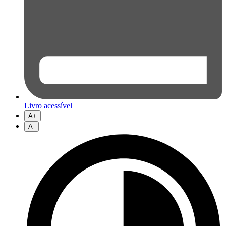
Livro acessível
A+
A-