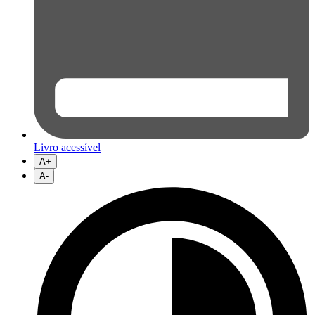
Livro acessível
A+
A-