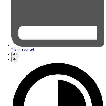
Livro acessível
A+
A-