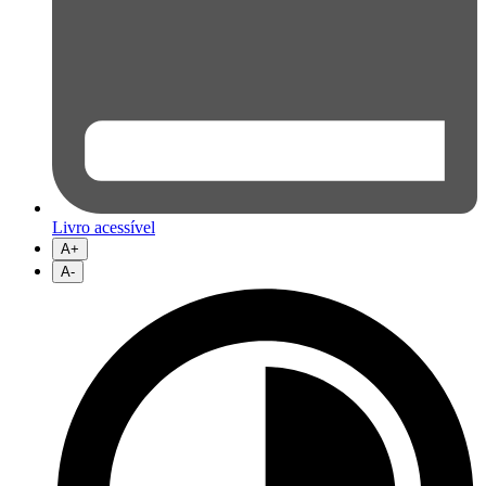
Livro acessível
A+
A-