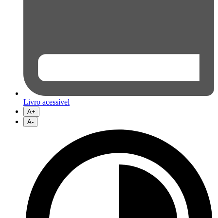
Livro acessível
A+
A-