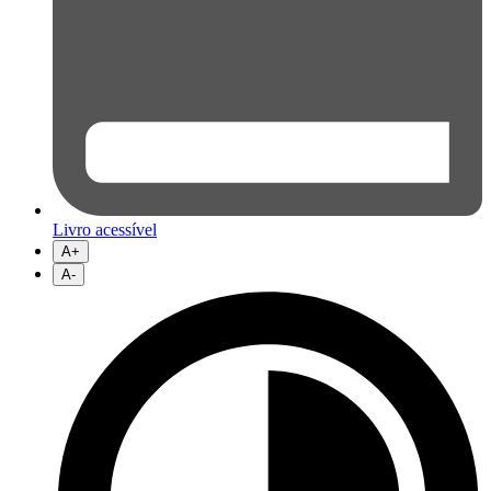
Livro acessível
A+
A-