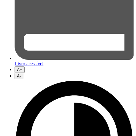
Livro acessível
A+
A-