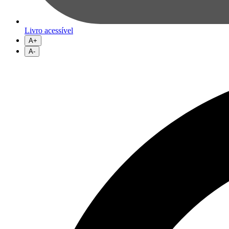
Livro acessível
A+
A-