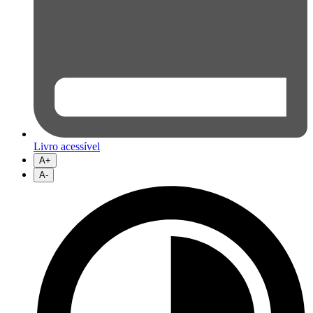
Livro acessível
A+
A-