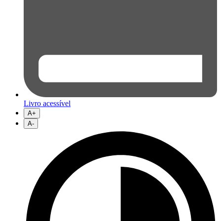
Livro acessível
A+
A-