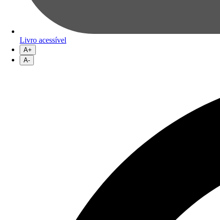
Livro acessível
A+
A-