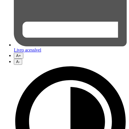
Livro acessível
A+
A-