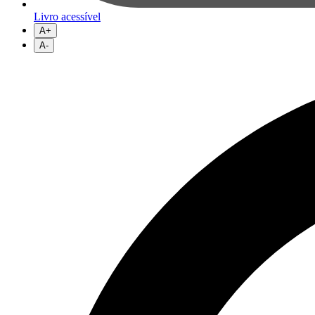
Livro acessível
A+
A-