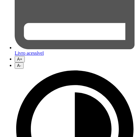
Livro acessível
A+
A-