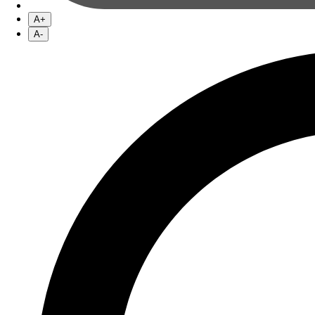
A+
A-