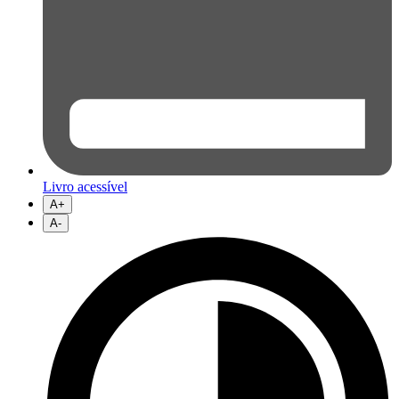
Livro acessível
A+
A-