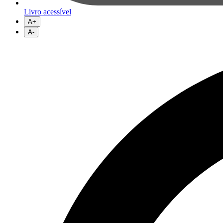
Livro acessível
A+
A-