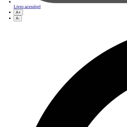
Livro acessível
A+
A-