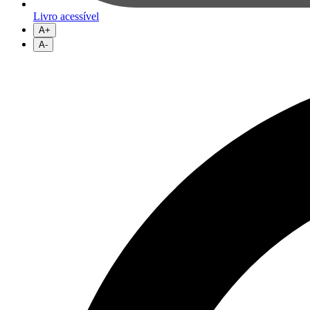
Livro acessível
A+
A-