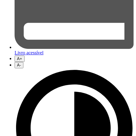
Livro acessível
A+
A-