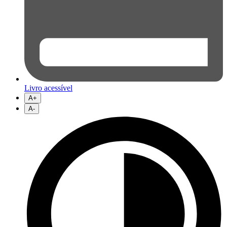
Livro acessível
A+
A-