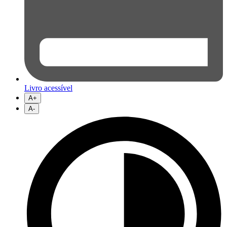
Livro acessível
A+
A-