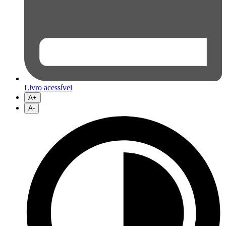
Livro acessível
A+
A-