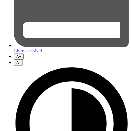
Livro acessível
A+
A-