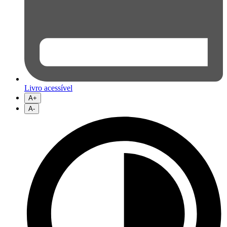
Livro acessível
A+
A-