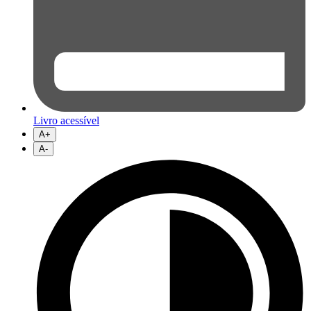
Livro acessível
A+
A-